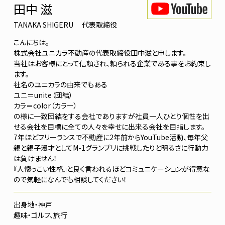
田中 滋
TANAKA SHIGERU
代表取締役
こんにちは。
株式会社ユニカラ不動産の代表取締役田中滋と申します。
当社はお客様にとって信頼され、頼られる企業である事をお約束し
ます。
社名のユニカラの由来でもある
ユニ＝unite（団結）
カラ＝color（カラー）
の様に一致団結をする会社でありますが社員一人ひとり個性を出
せる会社を目標に全ての人々を幸せに出来る会社を目指します。
7年ほどフリーランスで不動産に2年前からYouTube活動、毎年父
親と親子漫才としてM-1グランプリに挑戦したりと明るさに行動力
は負けません！
『人懐っこい性格』と良く言われるほどコミュニケーションが得意な
ので気軽になんでも相談してください！
神戸
ゴルフ、旅行